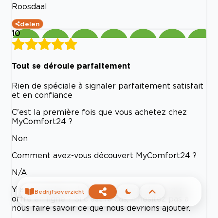
Roosdaal
delen
10
Tout se déroule parfaitement
Rien de spéciale à signaler parfaitement satisfait
et en confiance
C'est la première fois que vous achetez chez
MyComfort24 ?
Non
Comment avez-vous découvert MyComfort24 ?
N/A
Y a-t-il quelque chose qui manque dans notre
Bedrijfsoverzicht
offre en ligne ? Si c'est le cas, n'hésitez pas à
nous faire savoir ce que nous devrions ajouter.