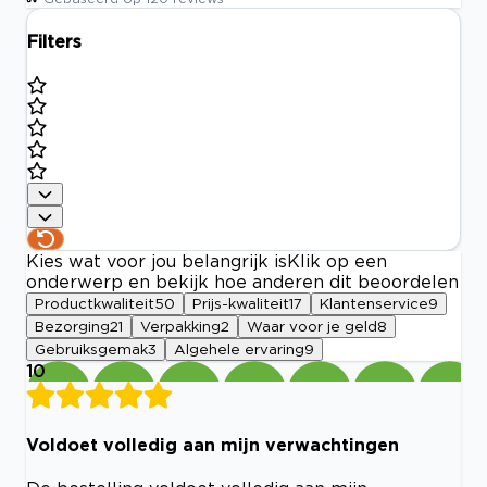
Filters
Kies wat voor jou belangrijk is
Klik op een
onderwerp en bekijk hoe anderen dit beoordelen
Productkwaliteit
50
Prijs-kwaliteit
17
Klantenservice
9
Bezorging
21
Verpakking
2
Waar voor je geld
8
Gebruiksgemak
3
Algehele ervaring
9
10
Voldoet volledig aan mijn verwachtingen