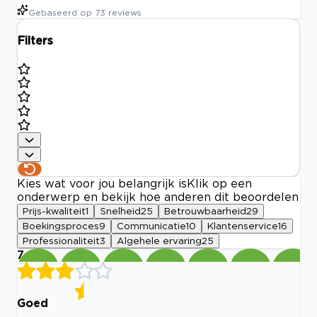
Gebaseerd op
73
reviews
Filters
Kies wat voor jou belangrijk is
Klik op een
onderwerp en bekijk hoe anderen dit beoordelen
Prijs-kwaliteit
1
Snelheid
25
Betrouwbaarheid
29
Boekingsproces
9
Communicatie
10
Klantenservice
16
Professionaliteit
3
Algehele ervaring
25
7
Goed