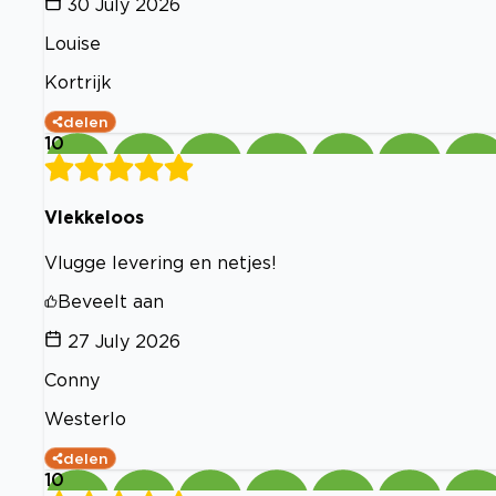
30 July 2026
Louise
Kortrijk
delen
10
Vlekkeloos
Vlugge levering en netjes!
Beveelt aan
27 July 2026
Conny
Westerlo
delen
10