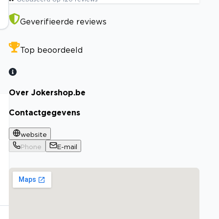
Geverifieerde reviews
Top beoordeeld
Over Jokershop.be
Contactgegevens
website
Phone
E-mail