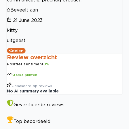
Beveelt aan
21 June 2023
kitty
uitgeest
delen
Review overzicht
Positief sentiment
0
%
Sterke punten
Gebaseerd op
reviews
No AI summary available
Geverifieerde reviews
Top beoordeeld