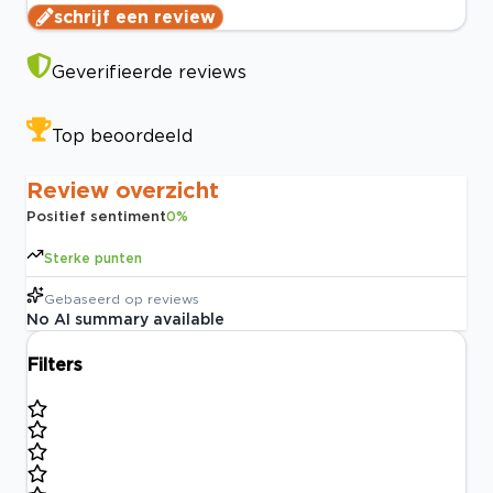
schrijf een review
Geverifieerde reviews
Top beoordeeld
Review overzicht
Positief sentiment
0
%
Sterke punten
Gebaseerd op
reviews
No AI summary available
Filters