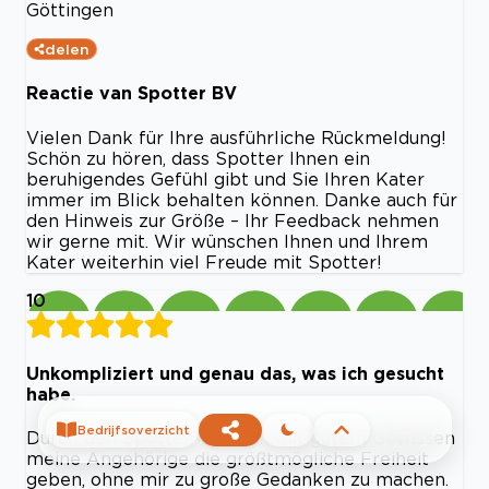
Göttingen
delen
Reactie van Spotter BV
Vielen Dank für Ihre ausführliche Rückmeldung!
Schön zu hören, dass Spotter Ihnen ein
beruhigendes Gefühl gibt und Sie Ihren Kater
immer im Blick behalten können. Danke auch für
den Hinweis zur Größe – Ihr Feedback nehmen
wir gerne mit. Wir wünschen Ihnen und Ihrem
Kater weiterhin viel Freude mit Spotter!
10
Unkompliziert und genau das, was ich gesucht
habe.
Bedrijfsoverzicht
Durch den Spotter kann ich mit gutem Gewissen
meine Angehörige die größtmögliche Freiheit
geben, ohne mir zu große Gedanken zu machen.