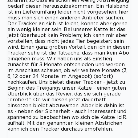
stramm, so dass es schon ein wenig Anstrengung
bedarf diesen herauszubekommen. Ein Halsband
ist im Lieferumfang leider nicht vorgesehen; hier
muss man sich einen anderen Anbieter suchen.
Der Tracker an sich ist leicht, könnte aber gerne
ein wenig kleiner sein. Bei unserer Katze ist das
jetzt überhaupt kein Problem; ich kann mir aber
vorstellen, dass nicht jedes Tier begeistert sein
wird. Einen ganz großen Vorteil, den ich in diesem
Tracker sehe ist die Tatsache, dass man kein Abo
eingehen muss. Wir haben uns als Einstieg
zunächst für 3 Monate entschieden und werden
im Anschluss schauen, ob wir weitere Monate (3,
6, 12 oder 24 Monate im Angebot) (sofort)
nachkaufen. Uns bietet dieser Tracker - jetzt zu
Beginn des Freigangs unser Katze - einen guten
Überblick über das Revier, das sie sich gerade
"erobert". Ob wir diesen jetzt dauerhaft
einsetzen bleibt abzuwarten. Aber bis dahin ist
es - neben der Sicherheit - auch interessant und
spannend zu beobachten wo sich die Katze i.d.R.
aufhält. Mit den genannten kleinen Abstrichen
kann ich den Tracker durchaus empfehlen.