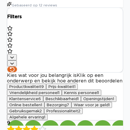
Gebaseerd op
12
reviews
Filters
Kies wat voor jou belangrijk is
Klik op een
onderwerp en bekijk hoe anderen dit beoordelen
Productkwaliteit
9
Prijs-kwaliteit
1
Vriendelijkheid personeel
1
Kennis personeel
1
Klantenservice
6
Beschikbaarheid
1
Openingstijden
1
Online bestellen
1
Bezorging
7
Waar voor je geld
1
Gebruiksgemak
2
Professionaliteit
2
Algehele ervaring
1
9