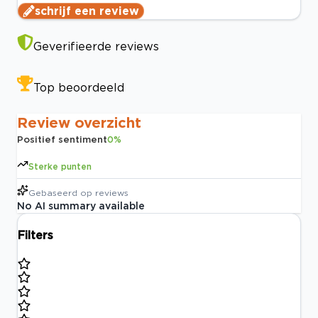
schrijf een review
Geverifieerde reviews
Top beoordeeld
Review overzicht
Positief sentiment
0
%
Sterke punten
Gebaseerd op
reviews
No AI summary available
Filters