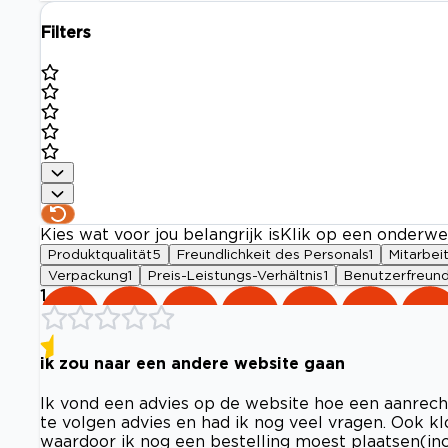
Filters
Kies wat voor jou belangrijk is
Klik op een onderwe
Produktqualität
5
Freundlichkeit des Personals
1
Mitarbei
Verpackung
1
Preis-Leistungs-Verhältnis
1
Benutzerfreund
1
ik zou naar een andere website gaan
Ik vond een advies op de website hoe een aanrech
te volgen advies en had ik nog veel vragen. Ook 
waardoor ik nog een bestelling moest plaatsen(incl