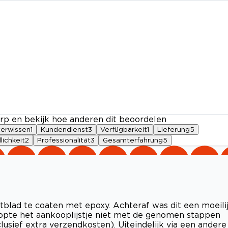
rp en bekijk hoe anderen dit beoordelen
terwissen
1
Kundendienst
3
Verfügbarkeit
1
Lieferung
5
lichkeit
2
Professionalität
3
Gesamterfahrung
5
tblad te coaten met epoxy. Achteraf was dit een moeili
klopte het aankooplijstje niet met de genomen stappen
usief extra verzendkosten). Uiteindelijk via een andere