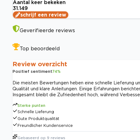
Aantal keer bekeken
31.149
schrijf een review
Geverifieerde reviews
Top beoordeeld
Review overzicht
Positief sentiment
74
%
Die meisten Bewertungen heben eine schnelle Lieferung un
Qualität und klare Anleitungen. Einige Erfahrungen beric
Insgesamt bleibt die Zufriedenheit hoch, während Verbesse
Sterke punten
Schnelle Lieferung
Gute Produktqualität
Freundlicher Kundenservice
Gebaseerd op
9
reviews