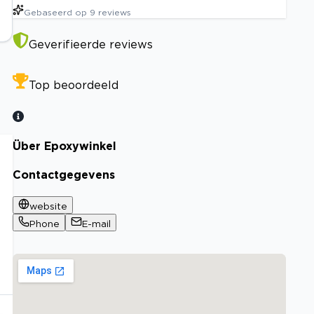
Gebaseerd op
9
reviews
Geverifieerde reviews
Top beoordeeld
Über Epoxywinkel
Contactgegevens
website
Phone
E-mail