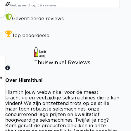
Gebaseerd op
59
reviews
Geverifieerde reviews
Top beoordeeld
Thuiswinkel Reviews
te
Over Hismith.nl
Bekijk certificaat
Hismith jouw webwinkel voor de meest
krachtige en veelzijdige seksmachines die je kan
vinden! We zijn ontzettend trots op de stille
maar toch robuuste seksmachines, onze
concurrerend lage prijzen en kwalitatief
hoogwaardige seksmachines. Twijfel je nog?
Kom gerust de producten bekijken in onze
showroom en neem gelijk je favoriete speeltjes