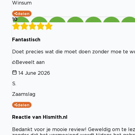
Winsum
delen
10
Fantastisch
Doet precies wat die moet doen zonder moe te w
Beveelt aan
14 June 2026
S.
Zaamslag
delen
Reactie van Hismith.nl
Bedankt voor je mooie review! Geweldig om te lez
zonder dat het vermoeiend wordt tijdens het gebru