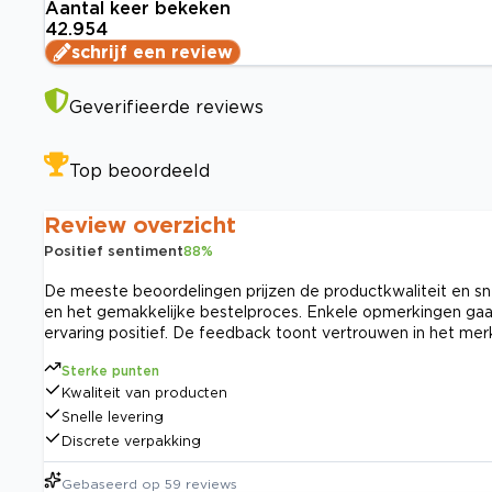
Aantal keer bekeken
42.954
schrijf een review
Geverifieerde reviews
Top beoordeeld
Review overzicht
Positief sentiment
88
%
De meeste beoordelingen prijzen de productkwaliteit en snel
en het gemakkelijke bestelproces. Enkele opmerkingen gaa
ervaring positief. De feedback toont vertrouwen in het merk
Sterke punten
Kwaliteit van producten
Snelle levering
Discrete verpakking
Gebaseerd op
59
reviews