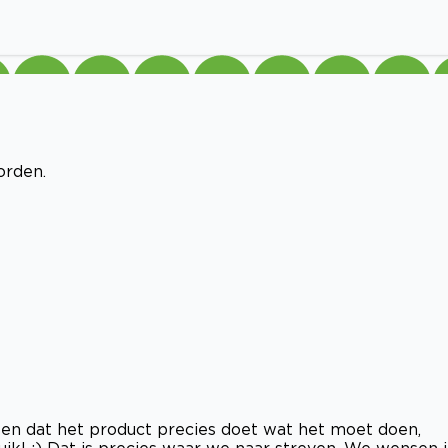
orden.
en dat het product precies doet wat het moet doen,
ik! ;) Dat is precies waar we naar streven. We wensen 