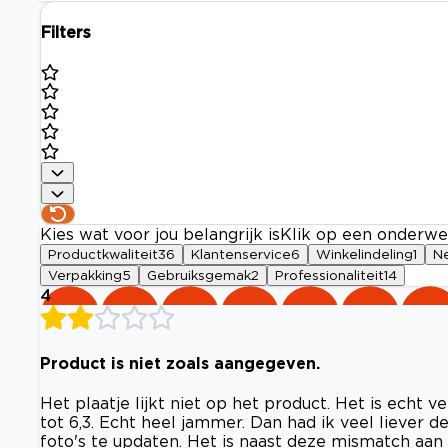
Filters
Kies wat voor jou belangrijk is
Klik op een onderwe
Productkwaliteit
36
Klantenservice
6
Winkelindeling
1
N
Verpakking
5
Gebruiksgemak
2
Professionaliteit
14
4
Product is niet zoals aangegeven.
Het plaatje lijkt niet op het product. Het is echt ve
tot 6,3. Echt heel jammer. Dan had ik veel liever d
foto's te updaten. Het is naast deze mismatch aan