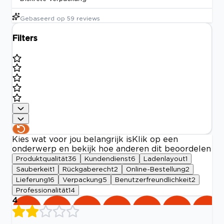
Gebaseerd op
59
reviews
Filters
Kies wat voor jou belangrijk is
Klik op een
onderwerp en bekijk hoe anderen dit beoordelen
Produktqualität
36
Kundendienst
6
Ladenlayout
1
Sauberkeit
1
Rückgaberecht
2
Online-Bestellung
2
Lieferung
16
Verpackung
5
Benutzerfreundlichkeit
2
Professionalität
14
4