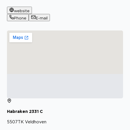
website
Phone
E-mail
Habraken
2331
C
5507TK
Veldhoven