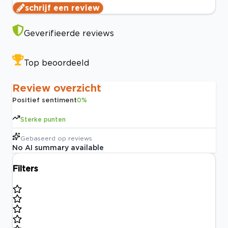
schrijf een review
Geverifieerde reviews
Top beoordeeld
Review overzicht
Positief sentiment
0
%
Sterke punten
Gebaseerd op
reviews
No AI summary available
Filters