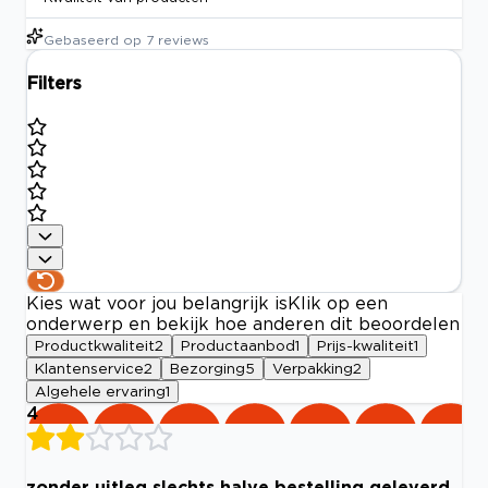
Gebaseerd op
7
reviews
Filters
Kies wat voor jou belangrijk is
Klik op een
onderwerp en bekijk hoe anderen dit beoordelen
Productkwaliteit
2
Productaanbod
1
Prijs-kwaliteit
1
Klantenservice
2
Bezorging
5
Verpakking
2
Algehele ervaring
1
4
zonder uitleg slechts halve bestelling geleverd