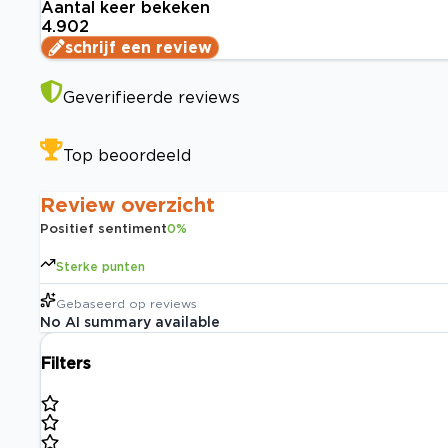
Aantal keer bekeken
4.902
schrijf een review
Geverifieerde reviews
Top beoordeeld
Review overzicht
Positief sentiment
0
%
Sterke punten
Gebaseerd op
reviews
No AI summary available
Filters