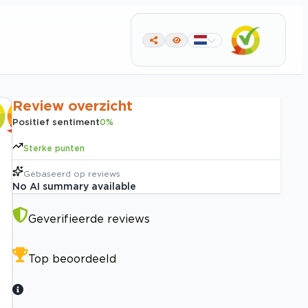
Review overzicht
Positief sentiment
0
%
Sterke punten
Gebaseerd op
reviews
No AI summary available
Geverifieerde reviews
Top beoordeeld