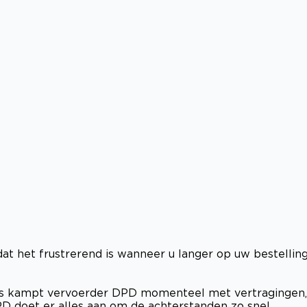
at het frustrerend is wanneer u langer op uw bestellin
aas kampt vervoerder DPD momenteel met vertragingen,
PD doet er alles aan om de achterstanden zo snel