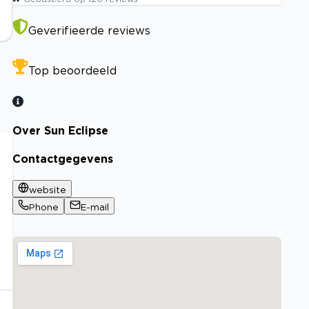
Geverifieerde reviews
Top beoordeeld
Over Sun Eclipse
Contactgegevens
website
Phone
E-mail