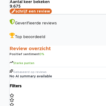
Aantal keer bekeken
9.675
schrijf een review
Geverifieerde reviews
Top beoordeeld
Review overzicht
Positief sentiment
0
%
Sterke punten
Gebaseerd op
reviews
No AI summary available
Filters