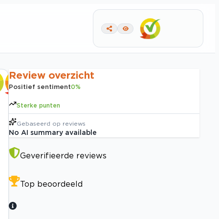
Review overzicht
Positief sentiment
0
%
Sterke punten
Gebaseerd op
reviews
No AI summary available
Geverifieerde reviews
Top beoordeeld