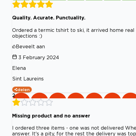
Quality. Acurate. Punctuality.
Ordered a termic tshirt to ski, it arrived home rea
objections :)
Beveelt aan
3 February 2024
Elena
Sint Laureins
delen
2
Missing product and no answer
I ordered three items - one was not delivered Whe
answer. It's a pity, for the rest the delivery was top