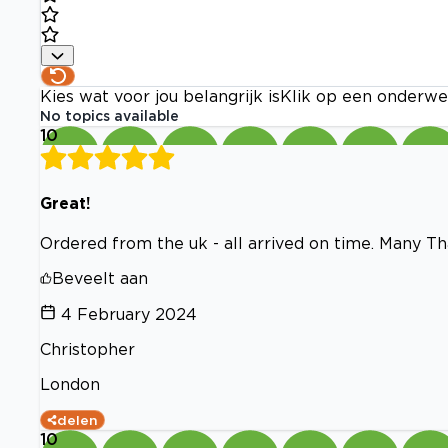
Kies wat voor jou belangrijk is
Klik op een onderwe
No topics available
10
Great!
Ordered from the uk - all arrived on time. Many T
Beveelt aan
4 February 2024
Christopher
London
delen
10