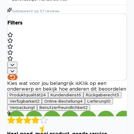
Gebaseerd op
57
reviews
Filters
Kies wat voor jou belangrijk is
Klik op een
onderwerp en bekijk hoe anderen dit beoordelen
Produktqualität
24
Kundendienst
6
Rückgaberecht
3
Verfügbarkeit
2
Online-Bestellung
4
Lieferung
10
Verpackung
1
Benutzerfreundlichkeit
2
9
Heel goed, mooi product, goede service.