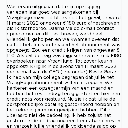
Was ervan uitgegaan dat mijn opzegging
verleden jaar goed was aangekomen bij
VraagHugo maar dit bleek niet het geval, er werd
11 maart 2022 ongeveer € 180 euro afgeschreven
die ik storneerde. Daarna via de e-mail contact
opgenomen en dit geschreven, werd heel
vriendelijk geholpen en we kwamen overeen dat
na het betalen van 1 maand het abonnement was
opgezegd. Zou een credit krijgen van ongeveer €
160. Als dat bedrag was bijgeschreven zou ik €180
overboeken naar VraagHugo. Tot zover keurig
opgelost! Krijg ik in de avond van 11 maart 2022
een e-mail van de CEO ( zie onder) Beste Gerard,
Ik heb van mijn collega begrepen dat jullie het
VraagHugo abonnement willen opzeggen. We
hanteren een opzegtermijn van een maand en
hebben het restbedrag terug gestort en hier een
credit nota voor gestuurd. Nu zie ik dat jullie de
oorspronkelijke betaling gestorneerd hebben en
het rekeningnummer gewijzigd hebben. Dit is
uiteraard niet de bedoeling. Ik heb zojuist het
gestorneerde bedrag nog een keer afgeschreven
en verzoek jullie vriendelijk voldoende saldo op