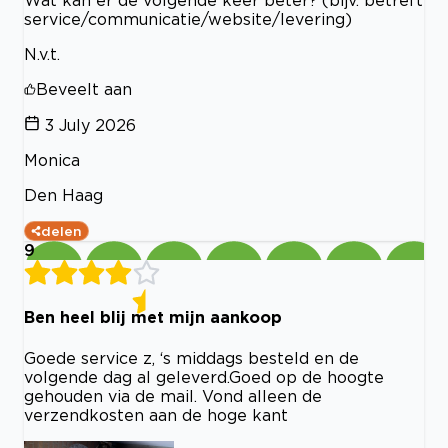
Wat kan er de volgende keer beter? (bijv. betreft
service/communicatie/website/levering)
N.v.t.
Beveelt aan
3 July 2026
Monica
Den Haag
delen
9
Ben heel blij met mijn aankoop
Goede service z, ‘s middags besteld en de
volgende dag al geleverd.Goed op de hoogte
gehouden via de mail. Vond alleen de
verzendkosten aan de hoge kant