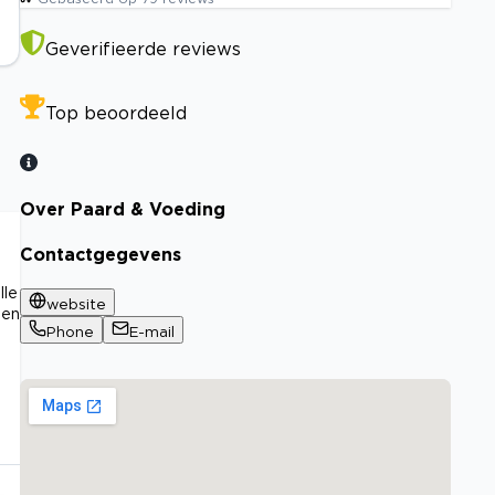
Geverifieerde reviews
Top beoordeeld
Over Paard & Voeding
Contactgegevens
lle
website
 en
Phone
E-mail