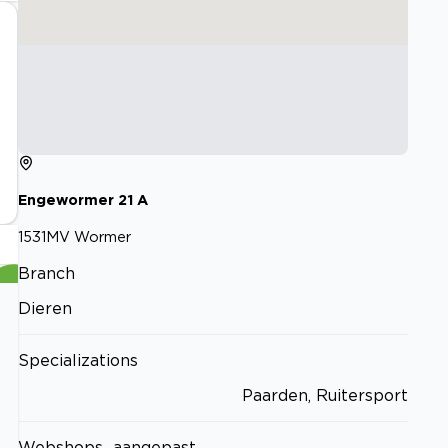
Engewormer
21
A
1531MV
Wormer
Branch
Dieren
Specializations
Paarden, Ruitersport
Webshops_aangepast