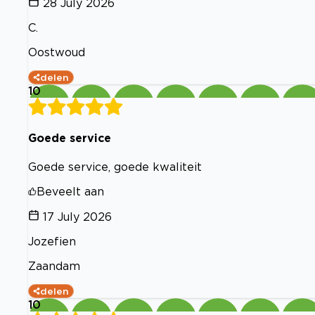
28 July 2026
C.
Oostwoud
delen
10
Goede service
Goede service, goede kwaliteit
Beveelt aan
17 July 2026
Jozefien
Zaandam
delen
10