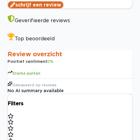
schrijf een review
Geverifieerde reviews
Top beoordeeld
Review overzicht
Positief sentiment
0
%
Sterke punten
Gebaseerd op
reviews
No AI summary available
Filters