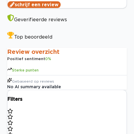
schrijf een review
Geverifieerde reviews
Top beoordeeld
Review overzicht
Positief sentiment
0
%
Sterke punten
Gebaseerd op
reviews
No AI summary available
Filters