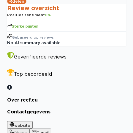
delen
Review overzicht
Positief sentiment
0
%
Sterke punten
Gebaseerd op
reviews
No AI summary available
Geverifieerde reviews
Top beoordeeld
Over reef.eu
Contactgegevens
website
Phone
E-mail