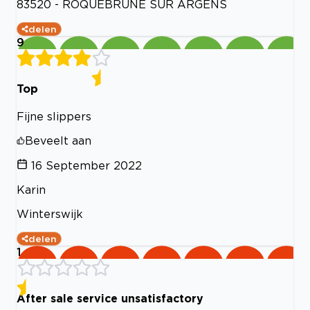
83520 - ROQUEBRUNE SUR ARGENS
delen
9
Top
Fijne slippers
Beveelt aan
16 September 2022
Karin
Winterswijk
delen
1
After sale service unsatisfactory