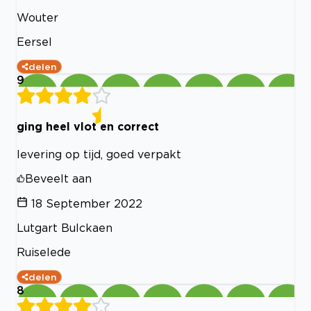
Wouter
Eersel
delen
9
ging heel vlot en correct
levering op tijd, goed verpakt
Beveelt aan
18 September 2022
Lutgart Bulckaen
Ruiselede
delen
8