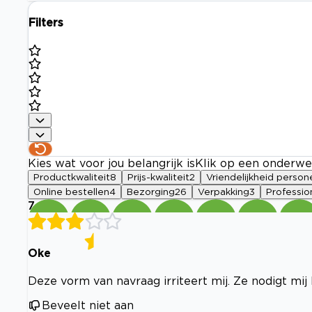
Filters
Kies wat voor jou belangrijk is
Klik op een onderwe
Productkwaliteit
8
Prijs-kwaliteit
2
Vriendelijkheid person
Online bestellen
4
Bezorging
26
Verpakking
3
Profession
7
Oke
Deze vorm van navraag irriteert mij. Ze nodigt mij 
Beveelt niet aan