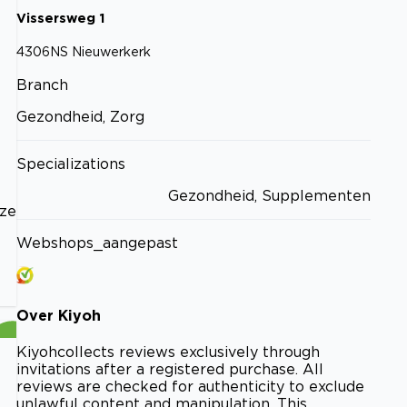
Vissersweg
1
4306NS
Nieuwerkerk
Branch
Gezondheid, Zorg
Specializations
Gezondheid, Supplementen
nze
Webshops_aangepast
Over
Kiyoh
Kiyoh
collects reviews exclusively through
invitations after a registered purchase. All
reviews are checked for authenticity to exclude
unlawful content and manipulation. This