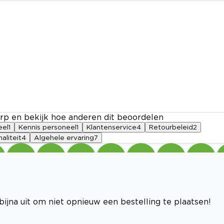
rp en bekijk hoe anderen dit beoordelen
eel
1
Kennis personeel
1
Klantenservice
4
Retourbeleid
2
aliteit
4
Algehele ervaring
7
bijna uit om niet opnieuw een bestelling te plaatsen!