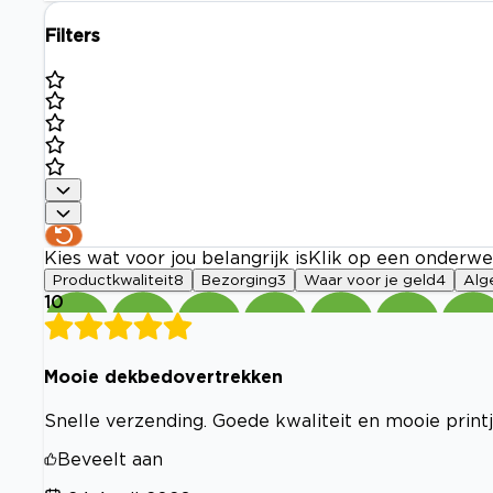
Filters
Kies wat voor jou belangrijk is
Klik op een onderwe
Productkwaliteit
8
Bezorging
3
Waar voor je geld
4
Alg
10
Mooie dekbedovertrekken
Snelle verzending. Goede kwaliteit en mooie printj
Beveelt aan