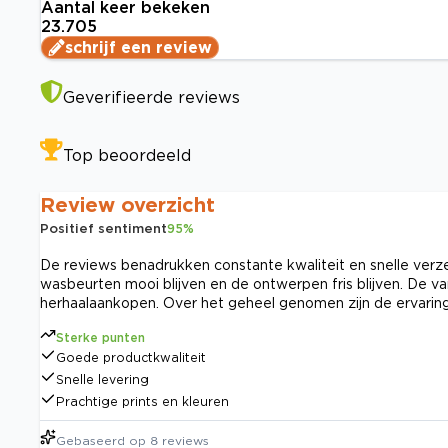
Aantal keer bekeken
23.705
schrijf een review
Geverifieerde reviews
Top beoordeeld
Review overzicht
Positief sentiment
95
%
De reviews benadrukken constante kwaliteit en snelle verz
wasbeurten mooi blijven en de ontwerpen fris blijven. De v
herhaalaankopen. Over het geheel genomen zijn de ervarin
Sterke punten
Goede productkwaliteit
Snelle levering
Prachtige prints en kleuren
Gebaseerd op
8
reviews