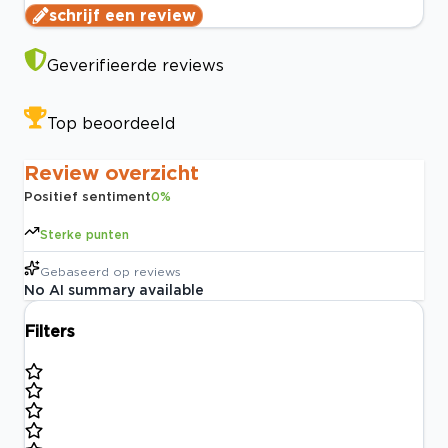
schrijf een review
Geverifieerde reviews
Top beoordeeld
Review overzicht
Positief sentiment
0
%
Sterke punten
Gebaseerd op
reviews
No AI summary available
Filters