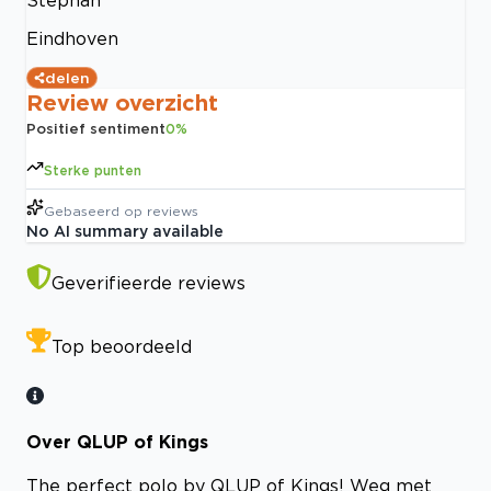
Eindhoven
delen
Review overzicht
Positief sentiment
0
%
Sterke punten
Gebaseerd op
reviews
No AI summary available
Geverifieerde reviews
Top beoordeeld
Over QLUP of Kings
The perfect polo by QLUP of Kings! Weg met