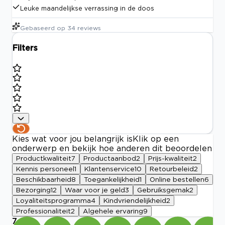
Leuke maandelijkse verrassing in de doos
Gebaseerd op
34
reviews
Filters
Kies wat voor jou belangrijk is
Klik op een
onderwerp en bekijk hoe anderen dit beoordelen
Productkwaliteit
7
Productaanbod
2
Prijs-kwaliteit
2
Kennis personeel
1
Klantenservice
10
Retourbeleid
2
Beschikbaarheid
8
Toegankelijkheid
1
Online bestellen
6
Bezorging
12
Waar voor je geld
3
Gebruiksgemak
2
Loyaliteitsprogramma
4
Kindvriendelijkheid
2
Professionaliteit
2
Algehele ervaring
9
7