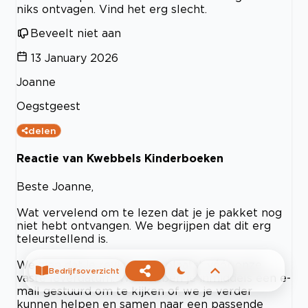
niks ontvagen. Vind het erg slecht.
Beveelt niet aan
13 January 2026
Joanne
Oegstgeest
delen
Reactie van Kwebbels Kinderboeken
Beste Joanne,
Wat vervelend om te lezen dat je je pakket nog
niet hebt ontvangen. We begrijpen dat dit erg
teleurstellend is.
We zien dat je review is geplaatst vóór onze
Bedrijfsoverzicht
vaste leverdatum. We hebben je inmiddels een e-
mail gestuurd om te kijken of we je verder
kunnen helpen en samen naar een passende