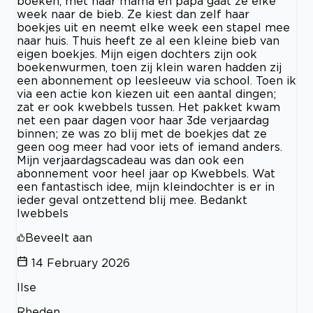
boeken, met haar mama en papa gaat ze elke
week naar de bieb. Ze kiest dan zelf haar
boekjes uit en neemt elke week een stapel mee
naar huis. Thuis heeft ze al een kleine bieb van
eigen boekjes. Mijn eigen dochters zijn ook
boekenwurmen, toen zij klein waren hadden zij
een abonnement op leesleeuw via school. Toen ik
via een actie kon kiezen uit een aantal dingen;
zat er ook kwebbels tussen. Het pakket kwam
net een paar dagen voor haar 3de verjaardag
binnen; ze was zo blij met de boekjes dat ze
geen oog meer had voor iets of iemand anders.
Mijn verjaardagscadeau was dan ook een
abonnement voor heel jaar op Kwebbels. Wat
een fantastisch idee, mijn kleindochter is er in
ieder geval ontzettend blij mee. Bedankt
lwebbels
Beveelt aan
14 February 2026
Ilse
Rheden