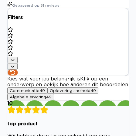
Gebaseerd op
51
reviews
Filters
Kies wat voor jou belangrijk is
Klik op een
onderwerp en bekijk hoe anderen dit beoordelen
Communicatie
49
Oplevering snelheid
49
Algehele ervaring
49
10
top product
Wij hebben deze tassen gekocht om onze