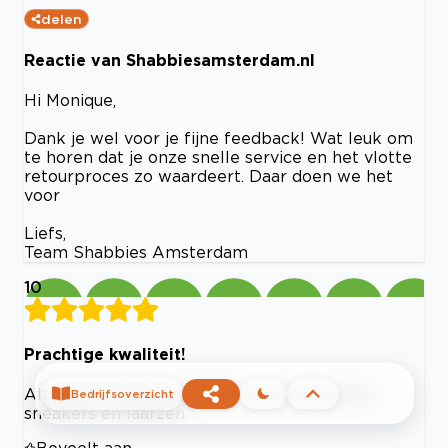
delen
Reactie van Shabbiesamsterdam.nl
Hi Monique,
Dank je wel voor je fijne feedback! Wat leuk om
te horen dat je onze snelle service en het vlotte
retourproces zo waardeert. Daar doen we het
voor
Liefs,
Team Shabbies Amsterdam
10
Prachtige kwaliteit!
Altijd blij met de kwaliteit van de schoenen,
Bedrijfsoverzicht
sneakers en laarzen.