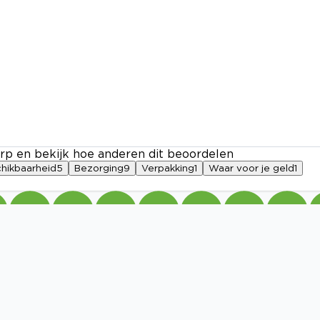
rp en bekijk hoe anderen dit beoordelen
hikbaarheid
5
Bezorging
9
Verpakking
1
Waar voor je geld
1