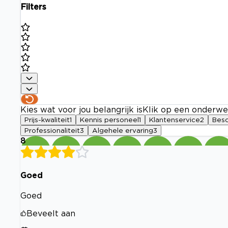
Filters
Kies wat voor jou belangrijk is
Klik op een onderwe
Prijs-kwaliteit
1
Kennis personeel
1
Klantenservice
2
Besc
Professionaliteit
3
Algehele ervaring
3
8
Goed
Goed
Beveelt aan