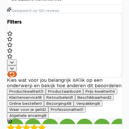
Gebaseerd op
120
reviews
Filters
Kies wat voor jou belangrijk is
Klik op een
onderwerp en bekijk hoe anderen dit beoordelen
Productkwaliteit
5
Productaanbod
4
Prijs-kwaliteit
14
Klantenservice
18
Retourbeleid
1
Beschikbaarheid
2
Online bestellen
1
Bezorging
48
Verpakking
8
Waar voor je geld
2
Professionaliteit
1
Algehele ervaring
8
10