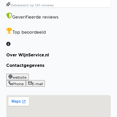
Gebaseerd op
120
reviews
Geverifieerde reviews
Top beoordeeld
Over WijnService.nl
Contactgegevens
website
Phone
E-mail