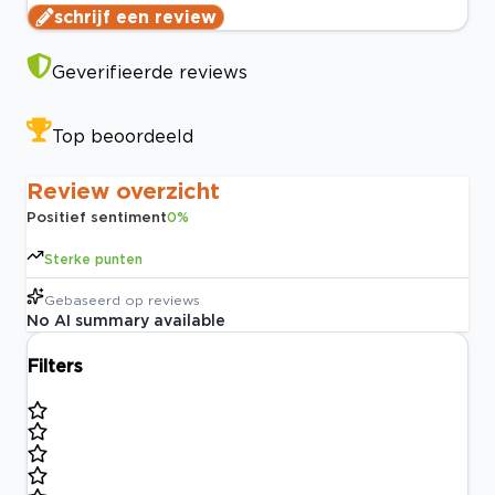
schrijf een review
Geverifieerde reviews
Top beoordeeld
Review overzicht
Positief sentiment
0
%
Sterke punten
Gebaseerd op
reviews
No AI summary available
Filters