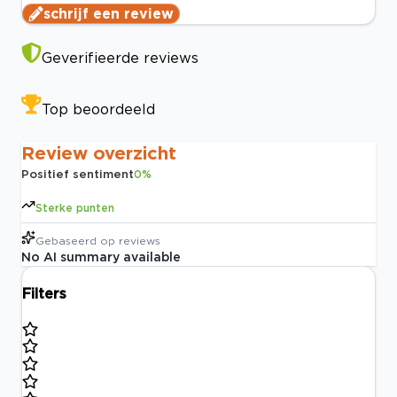
schrijf een review
Geverifieerde reviews
Top beoordeeld
Review overzicht
Positief sentiment
0
%
Sterke punten
Gebaseerd op
reviews
No AI summary available
Filters