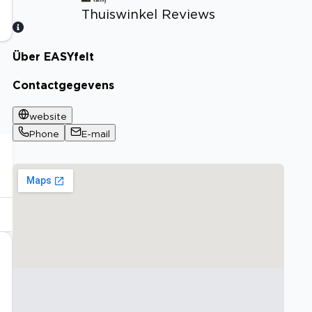
Thuiswinkel Reviews
Über EASYfelt
Bekijk certificaat
Contactgegevens
website
Phone
E-mail