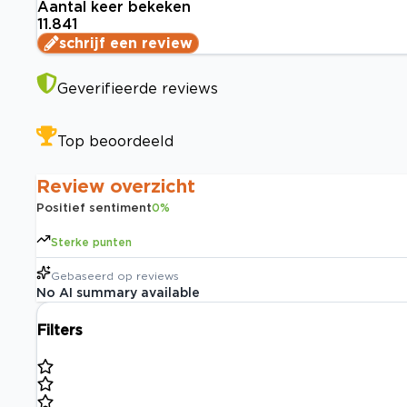
Aantal keer bekeken
11.841
schrijf een review
Geverifieerde reviews
Top beoordeeld
Review overzicht
Positief sentiment
0
%
Sterke punten
Gebaseerd op
reviews
No AI summary available
Filters