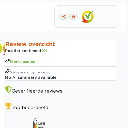
Review overzicht
Positief sentiment
0
%
Sterke punten
Gebaseerd op
reviews
No AI summary available
Geverifieerde reviews
Top beoordeeld