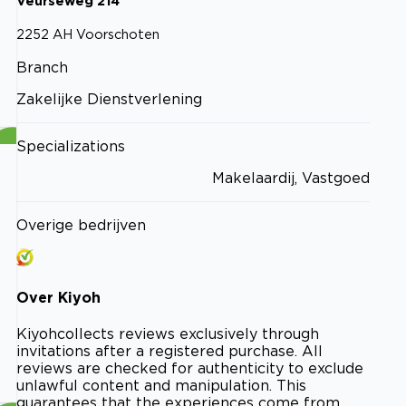
Veurseweg
214
2252 AH
Voorschoten
Branch
Zakelijke Dienstverlening
Specializations
Makelaardij, Vastgoed
Overige bedrijven
Over
Kiyoh
Kiyoh
collects reviews exclusively through
invitations after a registered purchase. All
reviews are checked for authenticity to exclude
unlawful content and manipulation. This
guarantees that the experiences come from