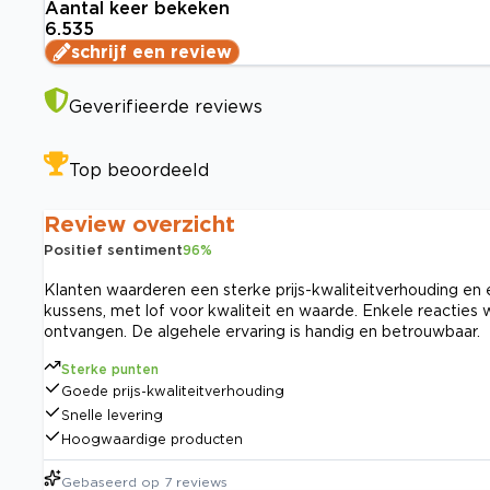
Aantal keer bekeken
6.535
schrijf een review
Geverifieerde reviews
Top beoordeeld
Review overzicht
Positief sentiment
96
%
Klanten waarderen een sterke prijs-kwaliteitverhouding e
kussens, met lof voor kwaliteit en waarde. Enkele reacties w
ontvangen. De algehele ervaring is handig en betrouwbaar.
Sterke punten
Goede prijs-kwaliteitverhouding
Snelle levering
Hoogwaardige producten
Gebaseerd op
7
reviews