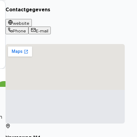
Contactgegevens
website
Phone
E-mail
n