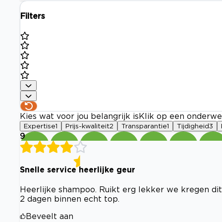
Filters
Kies wat voor jou belangrijk is
Klik op een onderwe
Expertise
1
Prijs-kwaliteit
2
Transparantie
1
Tijdigheid
3
9
Snelle service heerlijke geur
Heerlijke shampoo. Ruikt erg lekker we kregen dit 
2 dagen binnen echt top.
Beveelt aan