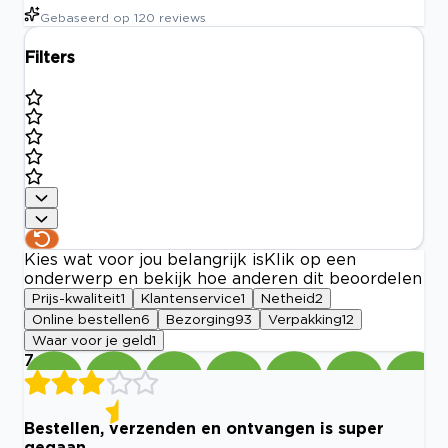
Gebaseerd op
120
reviews
Filters
Kies wat voor jou belangrijk is
Klik op een
onderwerp en bekijk hoe anderen dit beoordelen
Prijs-kwaliteit
1
Klantenservice
1
Netheid
2
Online bestellen
6
Bezorging
93
Verpakking
12
Waar voor je geld
1
7
Bestellen, verzenden en ontvangen is super
gegaan.