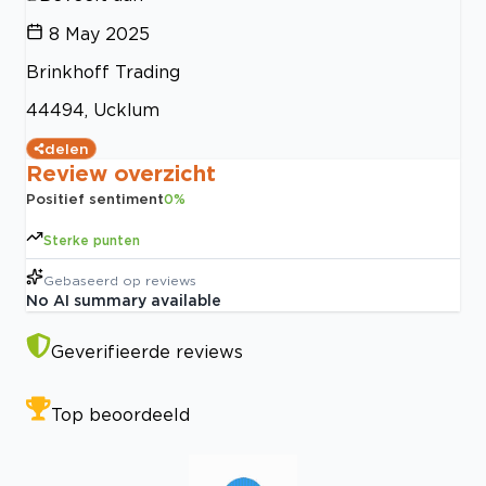
8 May 2025
Brinkhoff Trading
44494, Ucklum
delen
Review overzicht
Positief sentiment
0
%
Sterke punten
Gebaseerd op
reviews
No AI summary available
Geverifieerde reviews
Top beoordeeld