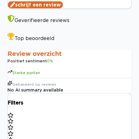
schrijf een review
Geverifieerde reviews
Top beoordeeld
Review overzicht
Positief sentiment
0
%
Sterke punten
Gebaseerd op
reviews
No AI summary available
Filters