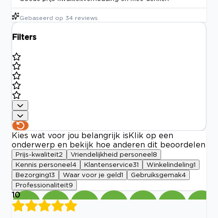
Gebaseerd op
34
reviews
Filters
Kies wat voor jou belangrijk is
Klik op een
onderwerp en bekijk hoe anderen dit beoordelen
Prijs-kwaliteit
2
Vriendelijkheid personeel
8
Kennis personeel
4
Klantenservice
31
Winkelindeling
1
Bezorging
13
Waar voor je geld
1
Gebruiksgemak
4
Professionaliteit
9
10