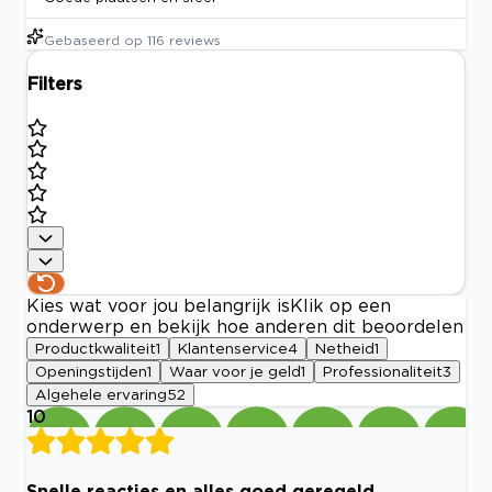
Gebaseerd op
116
reviews
Filters
Kies wat voor jou belangrijk is
Klik op een
onderwerp en bekijk hoe anderen dit beoordelen
Productkwaliteit
1
Klantenservice
4
Netheid
1
Openingstijden
1
Waar voor je geld
1
Professionaliteit
3
Algehele ervaring
52
10
Snelle reacties en alles goed geregeld