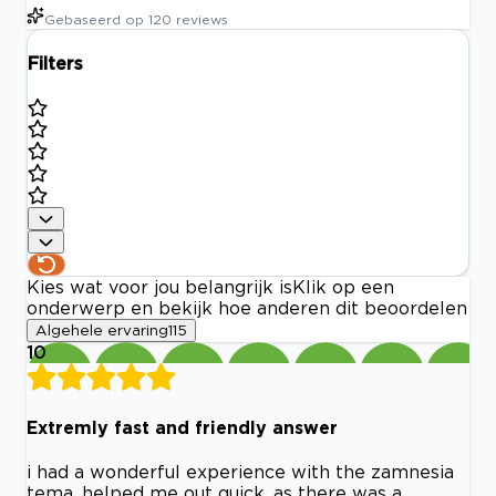
Gebaseerd op
120
reviews
Filters
Kies wat voor jou belangrijk is
Klik op een
onderwerp en bekijk hoe anderen dit beoordelen
Algehele ervaring
115
10
Extremly fast and friendly answer
i had a wonderful experience with the zamnesia
tema, helped me out quick, as there was a