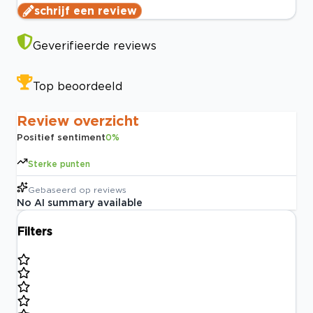
schrijf een review
Geverifieerde reviews
Top beoordeeld
Review overzicht
Positief sentiment
0
%
Sterke punten
Gebaseerd op
reviews
No AI summary available
Filters