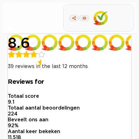
8.6
39 reviews in the last 12 months
Reviews for
Totaal score
9.1
Totaal aantal beoordelingen
224
Beveelt ons aan
92
%
Aantal keer bekeken
11.518