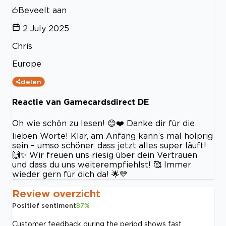
Beveelt aan
2 July 2025
Chris
Europe
delen
Reactie van Gamecardsdirect DE
Oh wie schön zu lesen! 😊❤️ Danke dir für die
lieben Worte! Klar, am Anfang kann’s mal holprig
sein – umso schöner, dass jetzt alles super läuft!
🙌✨ Wir freuen uns riesig über dein Vertrauen
und dass du uns weiterempfiehlst! 🥰 Immer
wieder gern für dich da! 🌟💛
Review overzicht
Positief sentiment
87
%
Customer feedback during the period shows fast