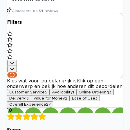
Gebaseerd op
54
reviews
Filters
Kies wat voor jou belangrijk is
Klik op een
onderwerp en bekijk hoe anderen dit beoordelen
Customer Service
5
Availability
1
Online Ordering
3
Delivery
13
Value for Money
2
Ease of Use
3
Overall Experience
27
10
Super