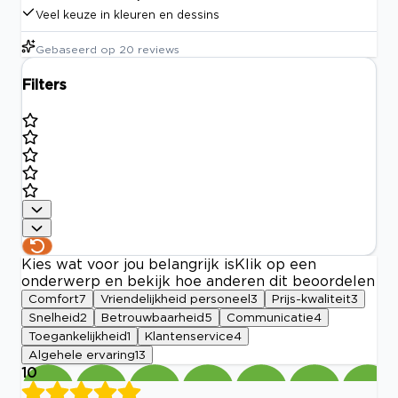
Veel keuze in kleuren en dessins
Gebaseerd op
20
reviews
Filters
Kies wat voor jou belangrijk is
Klik op een
onderwerp en bekijk hoe anderen dit beoordelen
Comfort
7
Vriendelijkheid personeel
3
Prijs-kwaliteit
3
Snelheid
2
Betrouwbaarheid
5
Communicatie
4
Toegankelijkheid
1
Klantenservice
4
Algehele ervaring
13
10