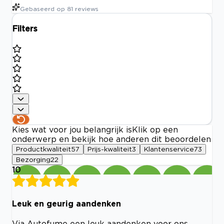
Gebaseerd op
81
reviews
Filters
Kies wat voor jou belangrijk is
Klik op een
onderwerp en bekijk hoe anderen dit beoordelen
Productkwaliteit
57
Prijs-kwaliteit
3
Klantenservice
73
Bezorging
22
10
Leuk en geurig aandenken
Via Autofume een leuk aandenken voor ons