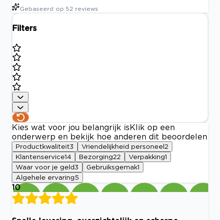
Gebaseerd op
52
reviews
Filters
Kies wat voor jou belangrijk is
Klik op een
onderwerp en bekijk hoe anderen dit beoordelen
Productkwaliteit
3
Vriendelijkheid personeel
2
Klantenservice
14
Bezorging
22
Verpakking
1
Waar voor je geld
3
Gebruiksgemak
1
Algehele ervaring
5
10