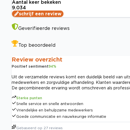
Aantal keer bekeken
9.034
schrijf een review
Geverifieerde reviews
Top beoordeeld
Review overzicht
Positief sentiment
94
%
Uit de verzamelde reviews komt een duidelijk beeld van uits
medewerkers en zorgvuldige afhandeling. Klanten waarderen 
De gecombineerde ervaring wordt omschreven als profession
Sterke punten
Snelle service en snelle antwoorden
Vriendelijke en behulpzame medewerkers
Goede communicatie en nauwkeurige informatie
Gebaseerd op
27
reviews