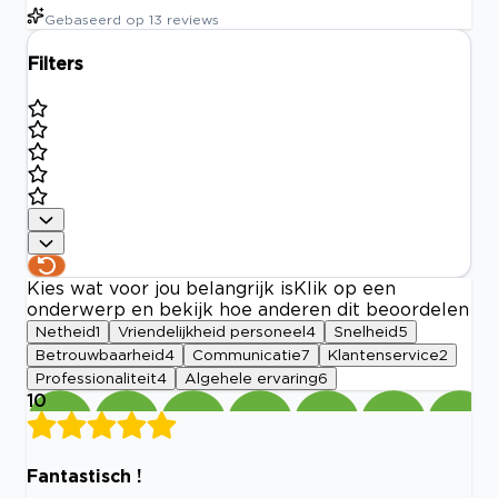
Gebaseerd op
13
reviews
Filters
Kies wat voor jou belangrijk is
Klik op een
onderwerp en bekijk hoe anderen dit beoordelen
Netheid
1
Vriendelijkheid personeel
4
Snelheid
5
Betrouwbaarheid
4
Communicatie
7
Klantenservice
2
Professionaliteit
4
Algehele ervaring
6
10
Fantastisch !