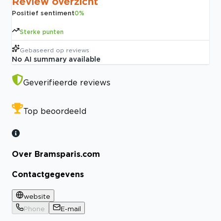
Review overzicht
Positief sentiment
0
%
Sterke punten
Gebaseerd op
reviews
No AI summary available
Geverifieerde reviews
Top beoordeeld
Over Bramsparis.com
Contactgegevens
website
Phone
E-mail