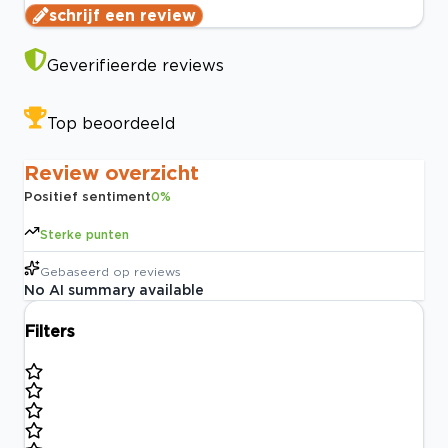
schrijf een review
Geverifieerde reviews
Top beoordeeld
Review overzicht
Positief sentiment
0
%
Sterke punten
Gebaseerd op
reviews
No AI summary available
Filters