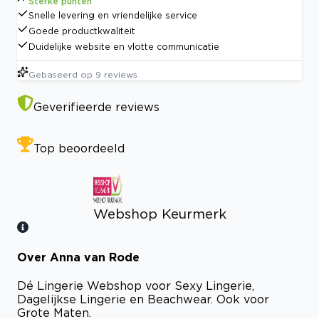
Sterke punten
Snelle levering en vriendelijke service
Goede productkwaliteit
Duidelijke website en vlotte communicatie
Gebaseerd op
9
reviews
Geverifieerde reviews
Top beoordeeld
Webshop Keurmerk
Over Anna van Rode
Bekijk certificaat
Dé Lingerie Webshop voor Sexy Lingerie,
Dagelijkse Lingerie en Beachwear. Ook voor
Grote Maten.