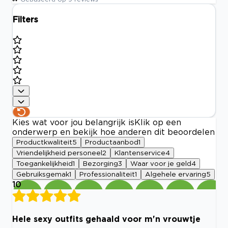
Filters
Kies wat voor jou belangrijk is
Klik op een
onderwerp en bekijk hoe anderen dit beoordelen
Productkwaliteit
5
Productaanbod
1
Vriendelijkheid personeel
2
Klantenservice
4
Toegankelijkheid
1
Bezorging
3
Waar voor je geld
4
Gebruiksgemak
1
Professionaliteit
1
Algehele ervaring
5
10
Hele sexy outfits gehaald voor m'n vrouwtje