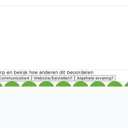
rp en bekijk hoe anderen dit beoordelen
Communicatie
4
Website/bestellen
7
Algehele ervaring
7