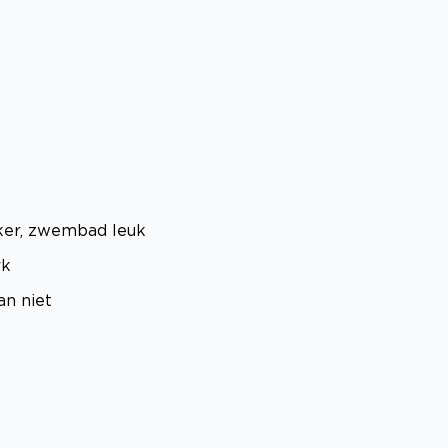
kker, zwembad leuk
rk
an niet