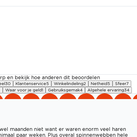
rp en bekijk hoe anderen dit beoordelen
eel
30
Klantenservice
5
Winkelindeling
2
Netheid
5
Sfeer
7
1
Waar voor je geld
1
Gebruiksgemak
4
Algehele ervaring
34
k wel maanden niet want er waren enorm veel haren
minimaal paar weken. Plus overal spinnenwebben hele