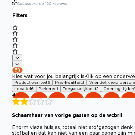
Gebaseerd op
120
reviews
Filters
Kies wat voor jou belangrijk is
Klik op een onderwe
Productkwaliteit
6
Prijs-kwaliteit
3
Vriendelijkheid person
Locatie
16
Parkeren
1
Toegankelijkheid
2
Openingstijden
4
Schaamhaar van vorige gasten op de wcbril
Enorm vieze huisjes, totaal niet stofgezogen den
stofballen dat kan niet van een paar dagen zijn 